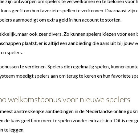
die zijn ontworpen om spelers te verwelkomen en te belonen voor 
ans geeft om hun favoriete spellen te verkennen. Daarnaast zijn er
spelers aanmoedigt om extra geld in hun account te storten.
ekkelijk, maar ook zeer divers. Zo kunnen spelers kiezen voor een bo
happen plaatst, er is altijd een aanbieding die aansluit bij jouw 
en spelers.
tsbonussen te verdienen. Spelers die regelmatig spelen, kunnen pu
steem moedigt spelers aan om terug te keren en hun favoriete spell
ino welkomstbonus voor nieuwe spelers
meest aantrekkelijke aanbiedingen in de Nederlandse online gokm
en de kans geeft om meer te spelen zonder extra risico. Dit is een g
n te leggen.