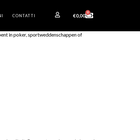
0
€
0,00
NI
CONTATTI
ende soorten bonussen, delen ervaringen van
d bent in poker, sportweddenschappen of