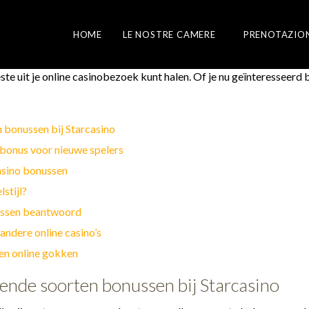
HOME
LE NOSTRE CAMERE
PRENOTAZIO
de bonussen die aangeboden worden door . We bekijken de verschill
este uit je online casinobezoek kunt halen. Of je nu geïnteresseer
n bonussen bij Starcasino
bonus voor nieuwe spelers
casino bonussen
stijl?
nussen beantwoord
andere online casino’s
en online gokken
lende soorten bonussen bij Starcasino