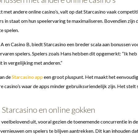
kt met andere online casino’s, valt op dat Starcasino vaak compet
lers in staat om hun speelervaring te maximaliseren. Bovendien zijn 
e spelen.
o A en Casino B, biedt Starcasino een breder scala aan bonussen vo
ervaren spelers. Spelers zoals Hans hebben dit opgemerkt: “Ik heb
t in vergelijking met anderen.”
van de
Starcasino app
een groot pluspunt. Het maakt het eenvoudig 
e casino’s waar de apps minder gebruiksvriendelijk zijn. Het stelt s
 Starcasino en online gokken
r veelbelovend uit, vooral gezien de toenemende concurrentie in d
n vernieuwen om spelers te blijven aantrekken. Dit kan inhouden 