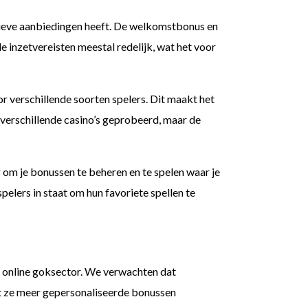
itieve aanbiedingen heeft. De welkomstbonus en
de inzetvereisten meestal redelijk, wat het voor
or verschillende soorten spelers. Dit maakt het
 verschillende casino’s geprobeerd, maar de
om je bonussen te beheren en te spelen waar je
pelers in staat om hun favoriete spellen te
e online goksector. We verwachten dat
dat ze meer gepersonaliseerde bonussen