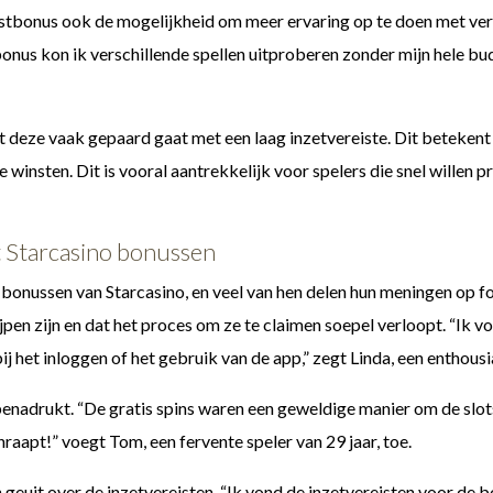
stbonus ook de mogelijkheid om meer ervaring op te doen met versc
nus kon ik verschillende spellen uitproberen zonder mijn hele bud
deze vaak gepaard gaat met een laag inzetvereiste. Dit betekent da
e winsten. Dit is vooral aantrekkelijk voor spelers die snel willen 
t Starcasino bonussen
bonussen van Starcasino, en veel van hen delen hun meningen op f
pen zijn en dat het proces om ze te claimen soepel verloopt. “Ik 
 het inloggen of het gebruik van de app,” zegt Linda, een enthousi
nadrukt. “De gratis spins waren een geweldige manier om de slots u
raapt!” voegt Tom, een fervente speler van 29 jaar, toe.
 geuit over de inzetvereisten. “Ik vond de inzetvereisten voor de b