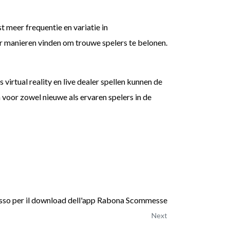
t meer frequentie en variatie in
eer manieren vinden om trouwe spelers te belonen.
virtual reality en live dealer spellen kunnen de
voor zowel nieuwe als ervaren spelers in de
sso per il download dell'app Rabona Scommesse
Next