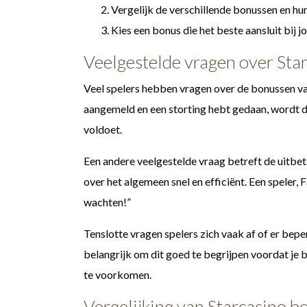
Vergelijk de verschillende bonussen en h
Kies een bonus die het beste aansluit bij 
Veelgestelde vragen over St
Veel spelers hebben vragen over de bonussen van 
aangemeld en een storting hebt gedaan, wordt de
voldoet.
Een andere veelgestelde vraag betreft de uitbet
over het algemeen snel en efficiënt. Een speler,
wachten!”
Tenslotte vragen spelers zich vaak af of er bepe
belangrijk om dit goed te begrijpen voordat j
te voorkomen.
Vergelijking van Starcasino b