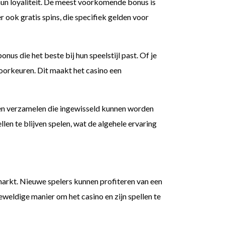
hun loyaliteit. De meest voorkomende bonus is
 ook gratis spins, die specifiek gelden voor
nus die het beste bij hun speelstijl past. Of je
voorkeuren. Dit maakt het casino een
nten verzamelen die ingewisseld kunnen worden
en te blijven spelen, wat de algehele ervaring
arkt. Nieuwe spelers kunnen profiteren van een
eweldige manier om het casino en zijn spellen te