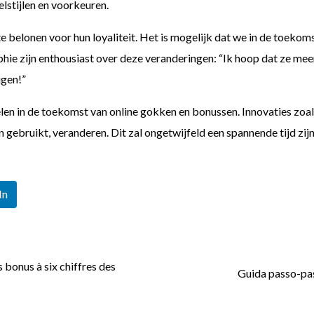
lstijlen en voorkeuren.
e belonen voor hun loyaliteit. Het is mogelijk dat we in de toekoms
ophie zijn enthousiast over deze veranderingen: “Ik hoop dat ze m
jgen!”
len in de toekomst van online gokken en bonussen. Innovaties zoals 
bruikt, veranderen. Dit zal ongetwijfeld een spannende tijd zijn 
In
s bonus à six chiffres des
Guida passo-pa