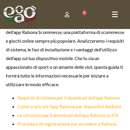
Posted on
06/02/2026
By
SandroMele
0
In questo articolo, esploreremo il processo di download
dell’app Rabona Scommesse, una piattaforma di scommesse
e giochi online sempre più popolare. Analizzeremo i requisiti
di sistema, le fasi di installazione e i vantaggi dell’utilizzo
dell’app sul tuo dispositivo mobile. Che tu sia un
appassionato di sport o un amante delle slot, questa guida ti
fornirà tutte le informazioni necessarie per iniziare a
utilizzare in modo efficace.
Requisiti di sistema per il download dell’app Rabona
Come scaricare l’app Rabona per dispositivi Android
Le istruzioni per il download dell’app Rabona su iOS
Procedure di registrazione per accedere a Rabona