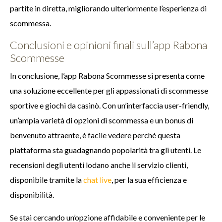
partite in diretta, migliorando ulteriormente l’esperienza di
scommessa.
Conclusioni e opinioni finali sull’app Rabona
Scommesse
In conclusione, l’app Rabona Scommesse si presenta come
una soluzione eccellente per gli appassionati di scommesse
sportive e giochi da casinò. Con un’interfaccia user-friendly,
un’ampia varietà di opzioni di scommessa e un bonus di
benvenuto attraente, è facile vedere perché questa
piattaforma sta guadagnando popolarità tra gli utenti. Le
recensioni degli utenti lodano anche il servizio clienti,
disponibile tramite la
chat live
, per la sua efficienza e
disponibilità.
Se stai cercando un’opzione affidabile e conveniente per le