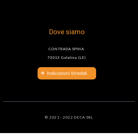
Dove siamo
CONTRADA SPINA
73013 Galatina (LE)
le Maps
Indicazioni Stradali
© 2021 · 2022 DECA SRL