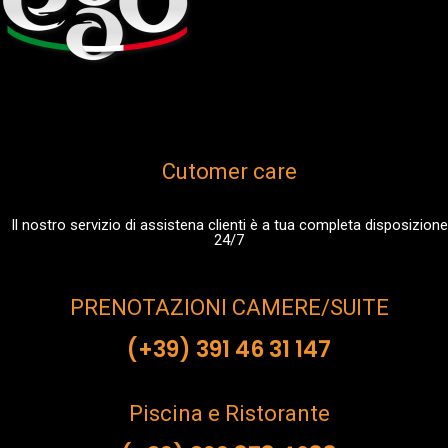
Cutomer care
Il nostro servizio di assistena clienti è a tua completa disposizione
24/7
PRENOTAZIONI CAMERE/SUITE
(+39) 391 46 31 147
Piscina e Ristorante