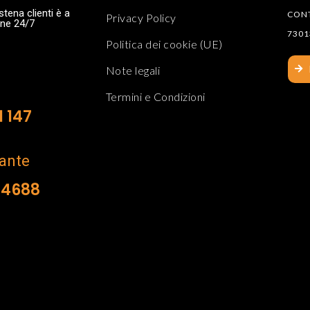
stena clienti è a
CON
Privacy Policy
one 24/7
73013
Politica dei cookie (UE)
Google Maps
Note legali
Termini e Condizioni
1 147
rante
 4688