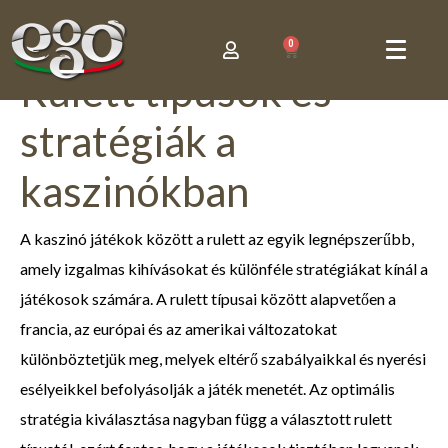
Posted on
19/05/2025
By
SandroMele
0
Rulett típusok és
stratégiák a
kaszinókban
A kaszinó játékok között a rulett az egyik legnépszerűbb,
amely izgalmas kihívásokat és különféle stratégiákat kínál a
játékosok számára. A rulett típusai között alapvetően a
francia, az európai és az amerikai változatokat
különböztetjük meg, melyek eltérő szabályaikkal és nyerési
esélyeikkel befolyásolják a játék menetét. Az optimális
stratégia kiválasztása nagyban függ a választott rulett