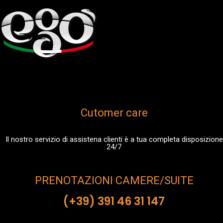
Cutomer care
Il nostro servizio di assistena clienti è a tua completa disposizione
24/7
PRENOTAZIONI CAMERE/SUITE
(+39) 391 46 31 147