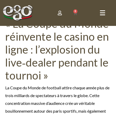
Posted on
24/08/2025
By
SandroMele
0
« La Coupe du Monde
réinvente le casino en
ligne : l’explosion du
live‑dealer pendant le
tournoi »
La Coupe du Monde de football attire chaque année plus de
trois milliards de spectateurs à travers le globe. Cette
concentration massive d’audience crée un véritable
bouillonnement autour des paris sportifs, mais également