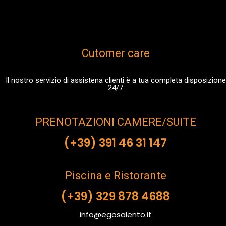
Cutomer care
Il nostro servizio di assistena clienti è a tua completa disposizione
24/7
PRENOTAZIONI CAMERE/SUITE
(+39) 391 46 31 147
Piscina e Ristorante
(+39) 329 878 4688
info@egosalento.it