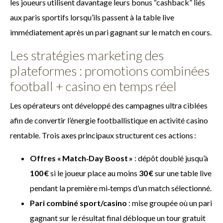
les joueurs utilisent davantage leurs bonus “cashback” liés
aux paris sportifs lorsqu’ils passent à la table live
immédiatement après un pari gagnant sur le match en cours.
Les stratégies marketing des
plateformes : promotions combinées
football + casino en temps réel
Les opérateurs ont développé des campagnes ultra ciblées
afin de convertir l’énergie footballistique en activité casino
rentable. Trois axes principaux structurent ces actions :
Offres « Match‑Day Boost »
: dépôt doublé jusqu’à
100 €
si le joueur place au moins
30 €
sur une table live
pendant la première mi‑temps d’un match sélectionné.
Pari combiné sport/casino
: mise groupée où un pari
gagnant sur le résultat final débloque un tour gratuit