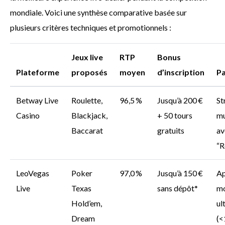
mondiale. Voici une synthèse comparative basée sur
plusieurs critères techniques et promotionnels :
Jeux live
RTP
Bonus
Plateforme
proposés
moyen
d’inscription
Pa
Betway Live
Roulette,
96,5 %
Jusqu’à 200 €
S
Casino
Blackjack,
+ 50 tours
mu
Baccarat
gratuits
av
“R
LeoVegas
Poker
97,0 %
Jusqu’à 150 €
Ap
Live
Texas
sans dépôt*
mo
Hold’em,
ul
Dream
(<