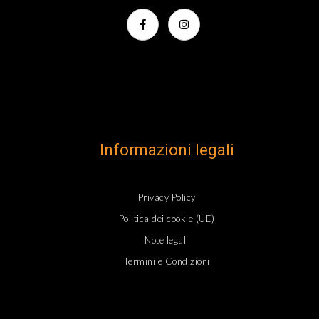
Informazioni legali
Privacy Policy
Politica dei cookie (UE)
Note legali
Termini e Condizioni