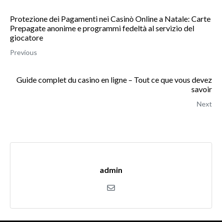
Protezione dei Pagamenti nei Casinò Online a Natale: Carte
Prepagate anonime e programmi fedeltà al servizio del
giocatore
Previous
Guide complet du casino en ligne – Tout ce que vous devez
savoir
Next
admin