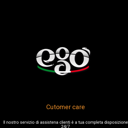
Cutomer care
Il nostro servizio di assistena clienti è a tua completa disposizione
24/7