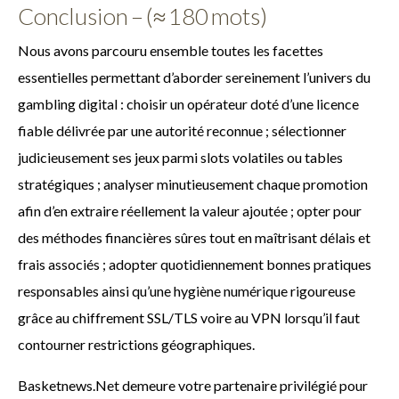
Conclusion – (≈ 180 mots)
Nous avons parcouru ensemble toutes les facettes
essentielles permettant d’aborder sereinement l’univers du
gambling digital : choisir un opérateur doté d’une licence
fiable délivrée par une autorité reconnue ; sélectionner
judicieusement ses jeux parmi slots volatiles ou tables
stratégiques ; analyser minutieusement chaque promotion
afin d’en extraire réellement la valeur ajoutée ; opter pour
des méthodes financières sûres tout en maîtrisant délais et
frais associés ; adopter quotidiennement bonnes pratiques
responsables ainsi qu’une hygiène numérique rigoureuse
grâce au chiffrement SSL/TLS voire au VPN lorsqu’il faut
contourner restrictions géographiques.
Basketnews.Net demeure votre partenaire privilégié pour