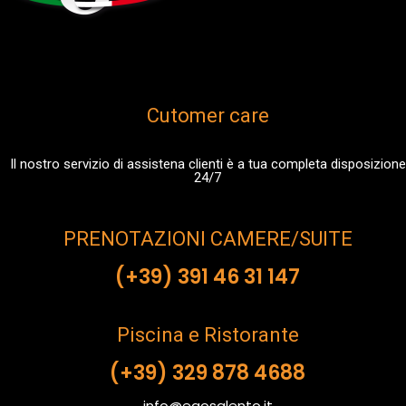
Cutomer care
Il nostro servizio di assistena clienti è a tua completa disposizione
24/7
PRENOTAZIONI CAMERE/SUITE
(+39) 391 46 31 147
Piscina e Ristorante
(+39) 329 878 4688
info@egosalento.it