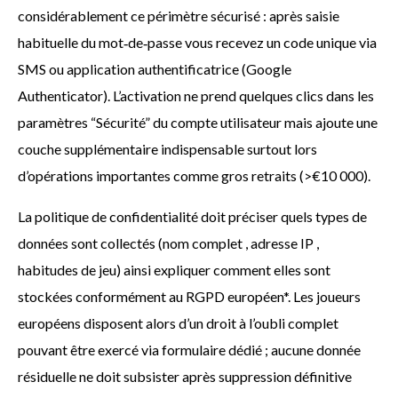
considérablement ce périmètre sécurisé : après saisie
habituelle du mot‑de‑passe vous recevez un code unique via
SMS ou application authentificatrice (Google
Authenticator). L’activation ne prend quelques clics dans les
paramètres “Sécurité” du compte utilisateur mais ajoute une
couche supplémentaire indispensable surtout lors
d’opérations importantes comme gros retraits (>€10 000).
La politique de confidentialité doit préciser quels types de
données sont collectés (nom complet , adresse IP ,
habitudes de jeu) ainsi expliquer comment elles sont
stockées conformément au RGPD européen*. Les joueurs
européens disposent alors d’un droit à l’oubli complet
pouvant être exercé via formulaire dédié ; aucune donnée
résiduelle ne doit subsister après suppression définitive