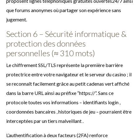
proposent lignes téléphoniques gratuites ouvertes24/7 ainsi
que forums anonymes où partager son expérience sans
jugement.
Section 6 – Sécurité informatique &
protection des données
personnelles (≈ 310 mots)
Le chiffrement SSL/TLS représente la première barrière
protectrice entre votre navigateur et le serveur du casino ; il
se reconnaît facilement grâce au petit cadenas vert affiché
dans la barre URL ainsi au préfixe “https://”. Sans ce
protocole toutes vos informations – identifiants login ,
coordonnées bancaires , historiques de jeu – pourraient être
interceptées par un tiers malveillant .
L’authentification à deux facteurs (2FA) renforce