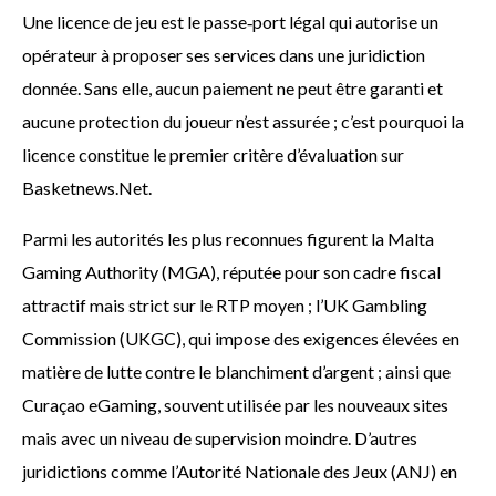
Une licence de jeu est le passe‑port légal qui autorise un
opérateur à proposer ses services dans une juridiction
donnée. Sans elle, aucun paiement ne peut être garanti et
aucune protection du joueur n’est assurée ; c’est pourquoi la
licence constitue le premier critère d’évaluation sur
Basketnews.Net.
Parmi les autorités les plus reconnues figurent la Malta
Gaming Authority (MGA), réputée pour son cadre fiscal
attractif mais strict sur le RTP moyen ; l’UK Gambling
Commission (UKGC), qui impose des exigences élevées en
matière de lutte contre le blanchiment d’argent ; ainsi que
Curaçao eGaming, souvent utilisée par les nouveaux sites
mais avec un niveau de supervision moindre. D’autres
juridictions comme l’Autorité Nationale des Jeux (ANJ) en