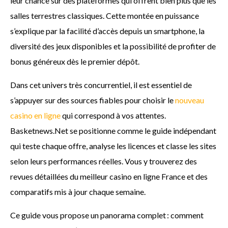
leur chance sur des plateformes qui offrent bien plus que les
salles terrestres classiques. Cette montée en puissance
s’explique par la facilité d’accès depuis un smartphone, la
diversité des jeux disponibles et la possibilité de profiter de
bonus généreux dès le premier dépôt.
Dans cet univers très concurrentiel, il est essentiel de
s’appuyer sur des sources fiables pour choisir le
nouveau
casino en ligne
qui correspond à vos attentes.
Basketnews.Net se positionne comme le guide indépendant
qui teste chaque offre, analyse les licences et classe les sites
selon leurs performances réelles. Vous y trouverez des
revues détaillées du meilleur casino en ligne France et des
comparatifs mis à jour chaque semaine.
Ce guide vous propose un panorama complet : comment