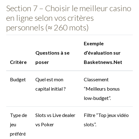
Section 7 – Choisir le meilleur casino
en ligne selon vos critères
personnels (≈ 260 mots)
Exemple
Questions à se
d’évaluation sur
Critère
poser
Basketnews.Net
Budget
Quel est mon
Classement
capital initial ?
“Meilleurs bonus
low‑budget”.
Type de
Slots vs Live dealer
Filtre “Top jeux vidéo
jeu
vs Poker
slots”.
préféré