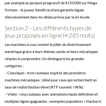
par exemple un jackpot progressif de €150 000 sur Mega
Fortune – le joueur bénéficie d’une garantie légale
d’encaissement dans les délais prévus par la loi locale.
Section 2 – Les différents types de
jeux proposés en ligne (≈ 285 mots)
Les machines à sous restent le pilier du divertissement
numérique grâce à leurs thèmes variés et leurs mécaniques
simples à comprendre. On distingue trois grandes
catégories :
– Classiques : trois rouleaux inspirés des premières
machines mécaniques ; idéal pour ceux qui recherchent un
taux de redistribution élevé (RTP souvent >96%).
– Vidéo : cinq rouleaux avec animations haute définition et
multiples lignes gagnantes ; exemples populaires « Starburst