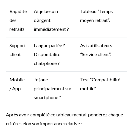
Rapidité
Ai‑je besoin
Tableau “Temps
des
d’argent
moyen retrait”.
retraits
immédiatement ?
Support
Langue parlée ?
Avis utilisateurs
client
Disponibilité
“Service client”.
chat/phone ?
Mobile
Je joue
Test “Compatibilité
/ App
principalement sur
mobile”.
smartphone ?
Après avoir complété ce tableau mental, pondérez chaque
critère selon son importance relative :