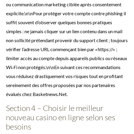
ou communication marketing ciblée après consentement
explicite.\n\nPour protéger votre compte contre phishing il
suffit souvent d’observer quelques bonnes pratiques
simples : ne jamais cliquer sur un lien contenu dans un mail
non sollicité prétendant provenir du support client ; toujours
vérifier l’adresse URL commençant bien par « https://» ;
limiter accès au compte depuis appareils publics ou réseaux
Wi‑Fi non protégés.\n\nEn suivant ces recommandations
vous réduisez drastiquement vos risques tout en profitant
sereinement des offres proposées par nos partenaires
évalués chez Basketnews.Net.
Section 4 – Choisir le meilleur
nouveau casino en ligne selon ses
besoins