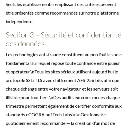
Seuls les établissements remplissant ces critères peuvent
être présentés comme recommandés sur notre plateforme
indépendente.
Section 3 – Sécurité et confidentialité
des données
Les technologies anti‑fraude constituent aujourd’hui le socle
fondamental sur lequel repose toute confiance entre joueur
et opérateur.\nTous les sites sérieux utilisent aujourd’hui le
protocole SSL/TLS avec chiffrement AES‑256 bits afin que
chaque échange entre votre navigateur et les serveurs soit
illisible pour tout tiers.\nDes audits externes menés chaque
trimestre permettent également de certifier conformité aux
standards eCOGRA ou iTech Labs.\n\nGestionnaire
quotidiennement recommandé — la création d’un mot de