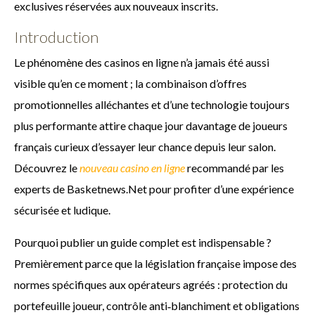
exclusives réservées aux nouveaux inscrits.
Introduction
Le phénomène des casinos en ligne n’a jamais été aussi
visible qu’en ce moment ; la combinaison d’offres
promotionnelles alléchantes et d’une technologie toujours
plus performante attire chaque jour davantage de joueurs
français curieux d’essayer leur chance depuis leur salon.
Découvrez le
nouveau casino en ligne
recommandé par les
experts de Basketnews.Net pour profiter d’une expérience
sécurisée et ludique.
Pourquoi publier un guide complet est indispensable ?
Premièrement parce que la législation française impose des
normes spécifiques aux opérateurs agréés : protection du
portefeuille joueur, contrôle anti‑blanchiment et obligations