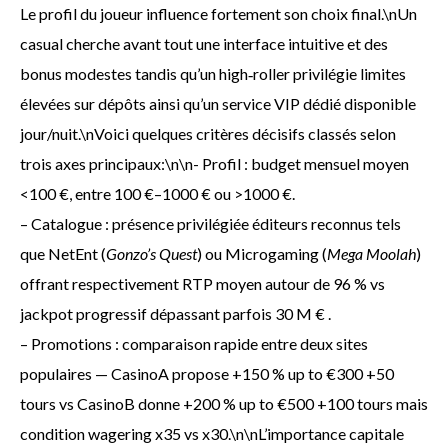
Le profil du joueur influence fortement son choix final.\nUn
casual cherche avant tout une interface intuitive et des
bonus modestes tandis qu’un high‑roller privilégie limites
élevées sur dépôts ainsi qu’un service VIP dédié disponible
jour/nuit.\nVoici quelques critères décisifs classés selon
trois axes principaux:\n\n- Profil : budget mensuel moyen
<100 €, entre 100 €–1000 € ou >1000 €.
– Catalogue : présence privilégiée éditeurs reconnus tels
que NetEnt (
Gonzo’s Quest
) ou Microgaming (
Mega Moolah
)
offrant respectivement RTP moyen autour de 96 % vs
jackpot progressif dépassant parfois 30 M € .
– Promotions : comparaison rapide entre deux sites
populaires — CasinoA propose +150 % up to €300 +50
tours vs CasinoB donne +200 % up to €500 +100 tours mais
condition wagering x35 vs x30.\n\nL’importance capitale