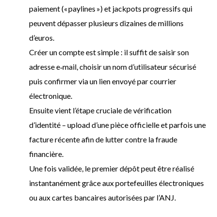
paiement (« paylines ») et jackpots progressifs qui
peuvent dépasser plusieurs dizaines de millions
d’euros.
Créer un compte est simple : il suffit de saisir son
adresse e‑mail, choisir un nom d’utilisateur sécurisé
puis confirmer via un lien envoyé par courrier
électronique.
Ensuite vient l’étape cruciale de vérification
d’identité – upload d’une pièce officielle et parfois une
facture récente afin de lutter contre la fraude
financière.
Une fois validée, le premier dépôt peut être réalisé
instantanément grâce aux portefeuilles électroniques
ou aux cartes bancaires autorisées par l’ANJ.