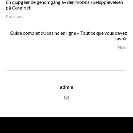
En djupgående genomgång av den mobila spelupplevelsen
på Corgibet
Previous
Guide complet du casino en ligne – Tout ce que vous devez
savoir
Next
admin