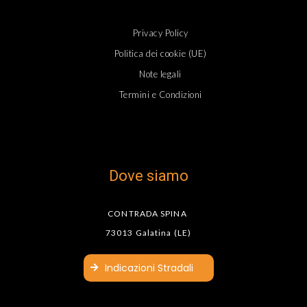
Privacy Policy
Politica dei cookie (UE)
Note legali
Termini e Condizioni
Dove siamo
CONTRADA SPINA
73013 Galatina (LE)
le Maps
Indicazioni Stradali